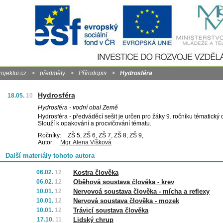
rojektui.cz
>
předměty
>
Přírodopis
>
Hydrosféra
Hydrosféra
18.05.
10
Hydrosféra - vodní obal Země
Hydrosféra - předváděcí sešit je určen pro žáky 9. ročníku tématický 
Slouží k opakování a procvičování tématu.
Ročníky:
ZŠ 5, ZŠ 6, ZŠ 7, ZŠ 8, ZŠ 9,
Autor:
Mgr. Alena Víšková
Další materiály tohoto autora
06.02.
12
Kostra člověka
06.02.
12
Oběhová soustava člověka - krev
10.01.
12
Nervovoá soustava člověka - mícha a reflexy
10.01.
12
Nervová soustava člověka - mozek
10.01.
12
Trávicí soustava člověka
17.10.
11
Lidský chrup