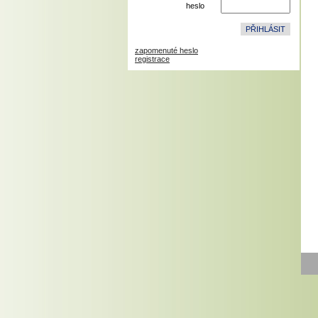
heslo
zapomenuté heslo
registrace