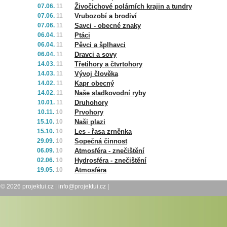
07.06.
11
Živočichové polárních krajin a tundry
07.06.
11
Vrubozobí a brodiví
07.06.
11
Savci - obecné znaky
06.04.
11
Ptáci
06.04.
11
Pěvci a šplhavci
06.04.
11
Dravci a sovy
14.03.
11
Třetihory a čtvrtohory
14.03.
11
Vývoj člověka
14.02.
11
Kapr obecný
14.02.
11
Naše sladkovodní ryby
10.01.
11
Druhohory
10.11.
10
Prvohory
15.10.
10
Naši plazi
15.10.
10
Les - řasa zrněnka
29.09.
10
Sopečná činnost
06.09.
10
Atmosféra - znečištění
02.06.
10
Hydrosféra - znečištění
19.05.
10
Atmosféra
© 2026
projektui.cz
|
info@projektui.cz
|