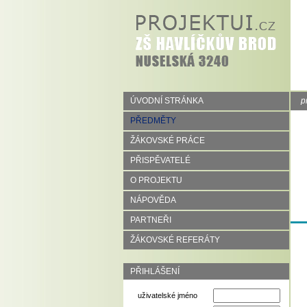
ÚVODNÍ STRÁNKA
p
PŘEDMĚTY
ŽÁKOVSKÉ PRÁCE
PŘISPĚVATELÉ
O PROJEKTU
NÁPOVĚDA
PARTNEŘI
ŽÁKOVSKÉ REFERÁTY
PŘIHLÁŠENÍ
uživatelské jméno