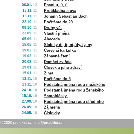
08.01.
12
Psaní u, ú, ů
18.11.
11
Protikladná slova
15.11.
11
Johann Sebastian Bach
22.10.
11
Počítáme do 20
09.10.
11
Druhy vět
22.09.
11
Vlastní jména
05.09.
11
Abeceda
15.05.
11
Slabiky di, ti, ni,/dy, ty, ny
19.03.
11
Červená karkulka
19.03.
11
Zábavné čtení
20.02.
11
Domácí zvířata
29.01.
11
Člověk a jeho zdraví
15.01.
11
Zima
13.11.
10
Počítáme do 5
13.11.
10
Podstatná jména rodu mužského
24.10.
10
Podstatná jména rodu ženského
15.10.
10
Samohlásky.
27.09.
10
Podstatná jména rodu středního
26.05.
10
Zájmena
24.05.
10
Číslovky
© 2026
projektui.cz
|
info@projektui.cz
|