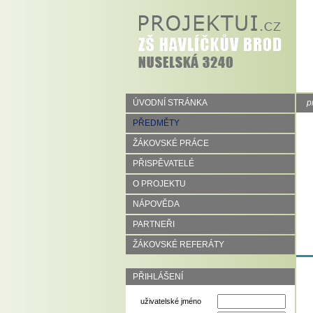
ÚVODNÍ STRÁNKA
p
PŘEDMĚTY
ŽÁKOVSKÉ PRÁCE
PŘISPĚVATELÉ
O PROJEKTU
NÁPOVĚDA
PARTNEŘI
ŽÁKOVSKÉ REFERÁTY
PŘIHLÁŠENÍ
uživatelské jméno