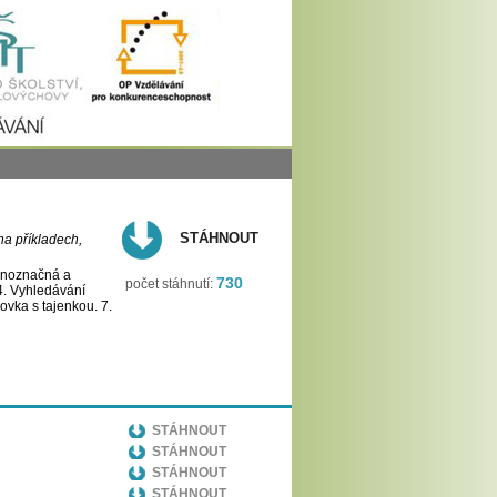
STÁHNOUT
a příkladech,
ednoznačná a
730
počet stáhnutí:
4. Vyhledávání
ovka s tajenkou. 7.
STÁHNOUT
STÁHNOUT
STÁHNOUT
STÁHNOUT