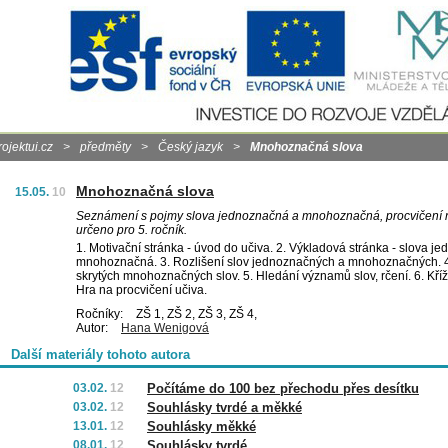
rojektui.cz
>
předměty
>
Český jazyk
>
Mnohoznačná slova
Mnohoznačná slova
15.05.
10
Seznámení s pojmy slova jednoznačná a mnohoznačná, procvičení n
určeno pro 5. ročník.
1. Motivační stránka - úvod do učiva. 2. Výkladová stránka - slova j
mnohoznačná. 3. Rozlišení slov jednoznačných a mnohoznačných. 
skrytých mnohoznačných slov. 5. Hledání významů slov, rčení. 6. Kříž
Hra na procvičení učiva.
Ročníky:
ZŠ 1, ZŠ 2, ZŠ 3, ZŠ 4,
Autor:
Hana Wenigová
Další materiály tohoto autora
03.02.
12
Počítáme do 100 bez přechodu přes desítku
03.02.
12
Souhlásky tvrdé a měkké
13.01.
12
Souhlásky měkké
08.01.
12
Souhlásky tvrdé