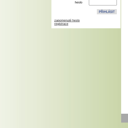
heslo
zapomenuté heslo
registrace