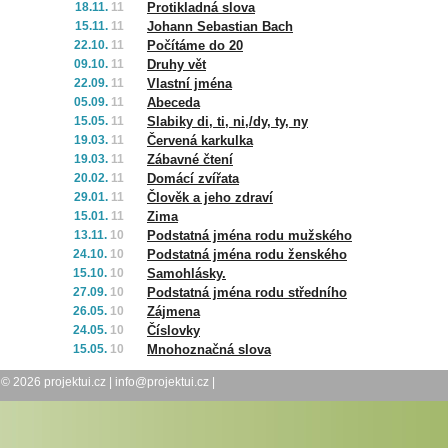
18.11.
11
Protikladná slova
15.11.
11
Johann Sebastian Bach
22.10.
11
Počítáme do 20
09.10.
11
Druhy vět
22.09.
11
Vlastní jména
05.09.
11
Abeceda
15.05.
11
Slabiky di, ti, ni,/dy, ty, ny
19.03.
11
Červená karkulka
19.03.
11
Zábavné čtení
20.02.
11
Domácí zvířata
29.01.
11
Člověk a jeho zdraví
15.01.
11
Zima
13.11.
10
Podstatná jména rodu mužského
24.10.
10
Podstatná jména rodu ženského
15.10.
10
Samohlásky.
27.09.
10
Podstatná jména rodu středního
26.05.
10
Zájmena
24.05.
10
Číslovky
15.05.
10
Mnohoznačná slova
© 2026
projektui.cz
|
info@projektui.cz
|