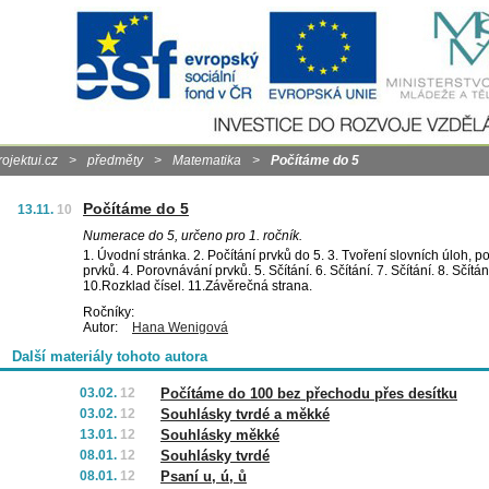
rojektui.cz
>
předměty
>
Matematika
>
Počítáme do 5
Počítáme do 5
13.11.
10
Numerace do 5, určeno pro 1. ročník.
1. Úvodní stránka. 2. Počítání prvků do 5. 3. Tvoření slovních úloh, p
prvků. 4. Porovnávání prvků. 5. Sčítání. 6. Sčítání. 7. Sčítání. 8. Sčítán
10.Rozklad čísel. 11.Závěrečná strana.
Ročníky:
Autor:
Hana Wenigová
Další materiály tohoto autora
03.02.
12
Počítáme do 100 bez přechodu přes desítku
03.02.
12
Souhlásky tvrdé a měkké
13.01.
12
Souhlásky měkké
08.01.
12
Souhlásky tvrdé
08.01.
12
Psaní u, ú, ů