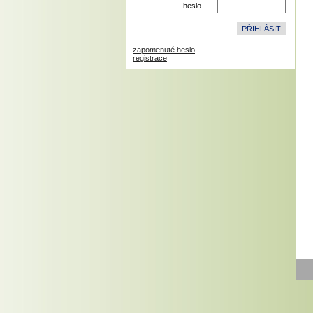
heslo
zapomenuté heslo
registrace