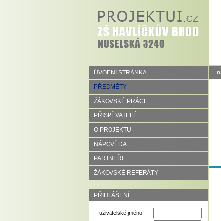
ÚVODNÍ STRÁNKA
p
PŘEDMĚTY
ŽÁKOVSKÉ PRÁCE
PŘISPĚVATELÉ
O PROJEKTU
NÁPOVĚDA
PARTNEŘI
ŽÁKOVSKÉ REFERÁTY
PŘIHLÁŠENÍ
uživatelské jméno