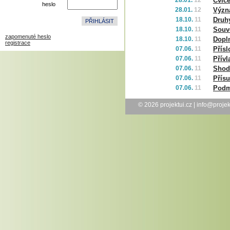
28.01.
12
Cvič
heslo
28.01.
12
Význ
18.10.
11
Druhy
18.10.
11
Souv
zapomenuté heslo
18.10.
11
Dopl
registrace
07.06.
11
Přísl
07.06.
11
Přívl
07.06.
11
Shod
07.06.
11
Přís
07.06.
11
Podm
© 2026
projektui.cz
|
info@projek