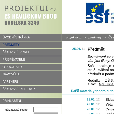
ÚVODNÍ STRÁNKA
projektui.cz
>
předměty
>
Čes
PŘEDMĚTY
Předmět
25.06.
11
ŽÁKOVSKÉ PRÁCE
Seznámení se s 
PŘISPĚVATELÉ
větnými členy. O
Sešit obsahuje: 
O PROJEKTU
str. 3- cvičení n
předmět a podmět
NÁPOVĚDA
Ročníky:
ZŠ 6,
PARTNEŘI
Autor:
Mgr. Luci
ŽÁKOVSKÉ REFERÁTY
Další materiály tohoto auto
28.01.
12
Skla
PŘIHLÁŠENÍ
28.01.
12
Věta
28.01.
12
Cviče
uživatelské jméno