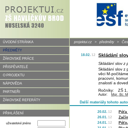
ÚVODNÍ STRÁNKA
projektui.cz
>
předměty
>
Čes
PŘEDMĚTY
Skládání slo
18.02.
12
ŽÁKOVSKÉ PRÁCE
Skládání slov z 
PŘISPĚVATELÉ
Skládání slov z
věci M-počítáme 
O PROJEKTU
pracovní, komuni
znalostí a dovedn
NÁPOVĚDA
Ročníky:
ZŠ 1,
PARTNEŘI
Autor:
Mgr., Bc. 
ŽÁKOVSKÉ REFERÁTY
Další materiály tohoto auto
20.02.
12
Péťa
PŘIHLÁŠENÍ
26.01.
12
Začí
24.01.
12
Péťo,
uživatelské jméno