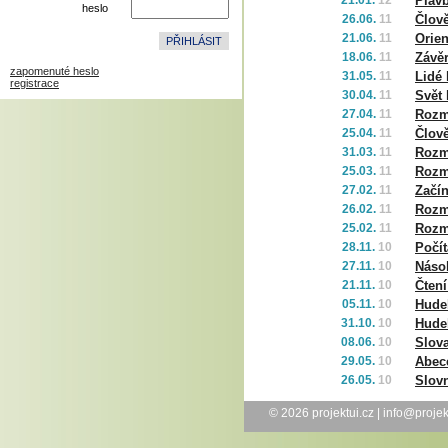
21.01.
12
Plav
heslo
26.06.
11
Člov
21.06.
11
Orien
18.06.
11
Závě
zapomenuté heslo
31.05.
11
Lidé
registrace
30.04.
11
Svět
27.04.
11
Rozma
25.04.
11
Člově
31.03.
11
Rozma
25.03.
11
Rozm
27.02.
11
Začín
26.02.
11
Rozma
25.02.
11
Rozma
28.11.
10
Počí
27.11.
10
Náso
21.11.
10
Čtení
05.11.
10
Hudeb
31.10.
10
Hudeb
08.06.
10
Slova
29.05.
10
Abece
26.05.
10
Slovn
© 2026
projektui.cz
|
info@projek