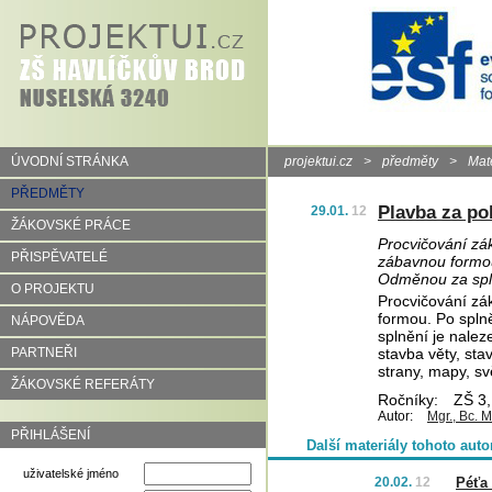
ÚVODNÍ STRÁNKA
projektui.cz
>
předměty
>
Mat
PŘEDMĚTY
Plavba za p
29.01.
12
ŽÁKOVSKÉ PRÁCE
Procvičování zák
PŘISPĚVATELÉ
zábavnou formou
Odměnou za spln
O PROJEKTU
Procvičování zá
formou. Po spln
NÁPOVĚDA
splnění je nale
PARTNEŘI
stavba věty, sta
strany, mapy, sv
ŽÁKOVSKÉ REFERÁTY
Ročníky:
ZŠ 3,
Autor:
Mgr., Bc. 
PŘIHLÁŠENÍ
Další materiály tohoto auto
uživatelské jméno
20.02.
12
Péťa