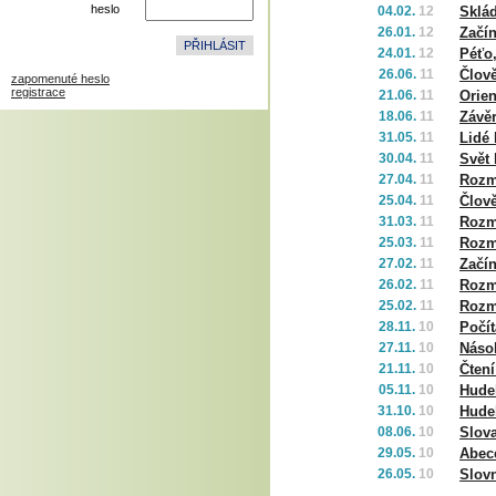
heslo
04.02.
12
Sklád
26.01.
12
Začí
24.01.
12
Péťo,
26.06.
11
Člov
zapomenuté heslo
registrace
21.06.
11
Orien
18.06.
11
Závě
31.05.
11
Lidé
30.04.
11
Svět
27.04.
11
Rozma
25.04.
11
Člově
31.03.
11
Rozma
25.03.
11
Rozm
27.02.
11
Začín
26.02.
11
Rozma
25.02.
11
Rozma
28.11.
10
Počí
27.11.
10
Náso
21.11.
10
Čtení
05.11.
10
Hudeb
31.10.
10
Hudeb
08.06.
10
Slova
29.05.
10
Abece
26.05.
10
Slovn