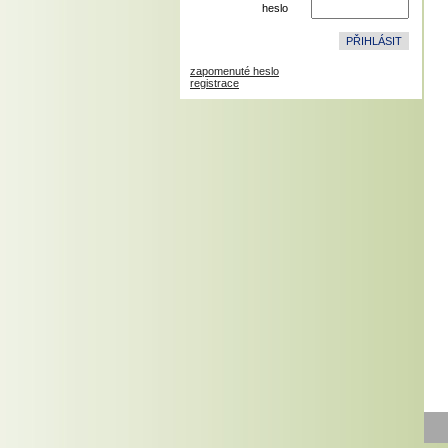
heslo
zapomenuté heslo
registrace