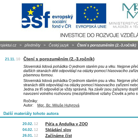
rojektui.cz
>
předměty
>
Český jazyk
>
Čtení s porozuměním (2.-3.ročník)
Čtení s porozuměním (2.-3.ročník)
21.11.
10
Slovenská lidová pohádka O jednom starém psu a vlku. Nejprve pře
dalších stranách děti odpovídají na otázky pomocí hlasovacího zaříz
písemnou formou.
Slovenská lidová pohádka O jednom starém psu a vlku. Nejprve přeč
stranách děti odpovídají na otázky pomocí hlasovacího zařízení ne
Jedna ze tří odpovědí je vždy správná. Na závěr jsou zařazeny doplň
navození volného rozhovoru (mezipřdmětové vztahy Člověk a jeho sv
Ročníky:
Autor:
Mgr., Bc. Miluše Hutyrová
Další materiály tohoto autora
20.02.
12
Péťa a Andulka v ZOO
04.02.
12
Skládání slov
26.01.
12
Začínáme číst