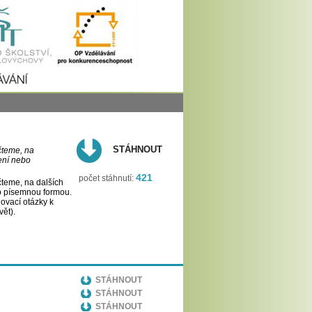
STÁHNOUT
čteme, na
ení nebo
421
počet stáhnutí:
teme, na dalších
bo písemnou formou.
ovací otázky k
ět).
STÁHNOUT
STÁHNOUT
STÁHNOUT