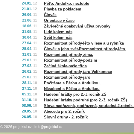
24.01.
12
Péťo, Andulko, nezlobte
21.01.
12
Plavba za pokladem
26.06.
11
Člověk
21.06.
11
Orientace v čase
18.06.
11
Závěrečné opakování učiva prvouky
31.05.
11
Lidé kolem nás
30.04.
11
Svět kolem nás
27.04.
11
Rozmanitost přírody-léto v lese a u rybníka
25.04.
11
Člověk a jeho svět-Rozmanitost přírody-léto.
31.03.
11
Rozmanitost přírody-zima.
25.03.
11
Rozmanitost přírody-podzim
27.02.
11
Začíná škola-naše třída
26.02.
11
Rozmanitost přírody-jaro-Velikonoce
25.02.
11
Rozmanitost přírody-jaro
28.11.
10
Počítáme s Péťou a Andulkou.
27.11.
10
Násobení s Péťou a Andulkou
05.11.
10
Hudební hrátky pro 2.-3.ročník ZŠ
31.10.
10
Hudební hrátky podruhé (pro 2.-3. ročník ZŠ)
08.06.
10
Slova nadřazená, podřazená, souřadná-2.ročník.
29.05.
10
Abeceda pro 2. ročník
26.05.
10
Slovní druhy - 2. ročník
© 2026
projektui.cz
|
info@projektui.cz
|