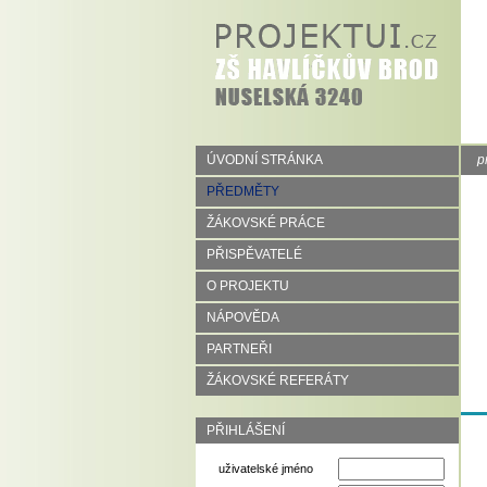
ÚVODNÍ STRÁNKA
p
PŘEDMĚTY
ŽÁKOVSKÉ PRÁCE
PŘISPĚVATELÉ
O PROJEKTU
NÁPOVĚDA
PARTNEŘI
ŽÁKOVSKÉ REFERÁTY
PŘIHLÁŠENÍ
uživatelské jméno