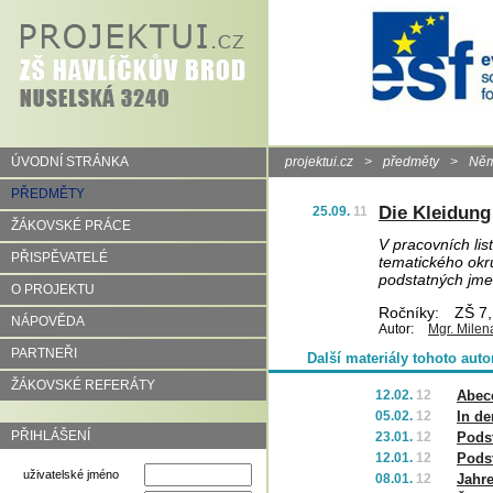
ÚVODNÍ STRÁNKA
projektui.cz
>
předměty
>
Něm
PŘEDMĚTY
Die Kleidung
25.09.
11
ŽÁKOVSKÉ PRÁCE
V pracovních lis
PŘISPĚVATELÉ
tematického ok
podstatných jme
O PROJEKTU
Ročníky:
ZŠ 7,
NÁPOVĚDA
Autor:
Mgr. Milen
PARTNEŘI
Další materiály tohoto auto
ŽÁKOVSKÉ REFERÁTY
12.02.
12
Abec
05.02.
12
In d
PŘIHLÁŠENÍ
23.01.
12
Podst
12.01.
12
Podst
uživatelské jméno
08.01.
12
Jahre