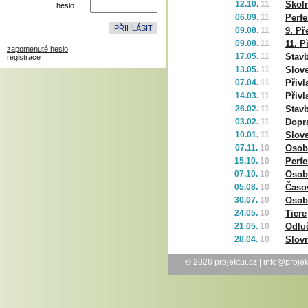
12.10.
11
Školn
heslo
06.09.
11
Perfe
09.08.
11
9. Př
09.08.
11
11. P
zapomenuté heslo
17.05.
11
Stavb
registrace
13.05.
11
Slov
07.04.
11
Přivl
14.03.
11
Přivl
26.02.
11
Stav
03.02.
11
Dopr
10.01.
11
Slov
07.11.
10
Osobn
15.10.
10
Perf
07.10.
10
Osobn
05.08.
10
Časo
30.07.
10
Osob
24.05.
10
Tiere
21.05.
10
Odlu
28.04.
10
Slov
© 2026
projektui.cz
|
info@projek