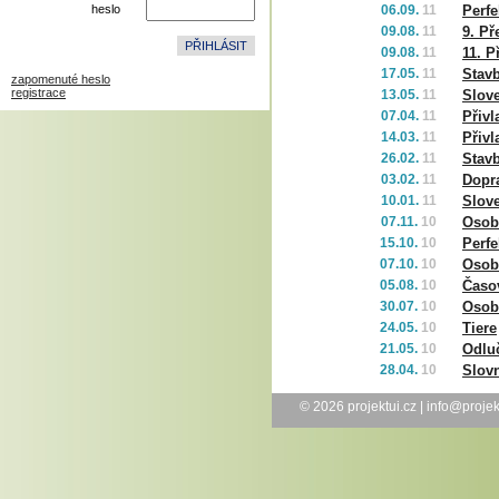
heslo
06.09.
11
Perfe
09.08.
11
9. Př
09.08.
11
11. P
17.05.
11
Stavb
zapomenuté heslo
registrace
13.05.
11
Slov
07.04.
11
Přivl
14.03.
11
Přivl
26.02.
11
Stav
03.02.
11
Dopr
10.01.
11
Slov
07.11.
10
Osobn
15.10.
10
Perf
07.10.
10
Osobn
05.08.
10
Časo
30.07.
10
Osob
24.05.
10
Tiere
21.05.
10
Odlu
28.04.
10
Slov
© 2026
projektui.cz
|
info@projek