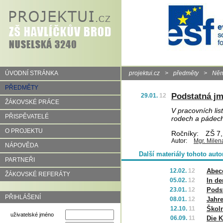
ÚVODNÍ STRÁNKA
projektui.cz
>
předměty
>
Něm
PŘEDMĚTY
Podstatná jm
29.01.
12
ŽÁKOVSKÉ PRÁCE
V pracovních lis
PŘISPĚVATELÉ
rodech a pádech
O PROJEKTU
Ročníky:
ZŠ 7,
Autor:
Mgr. Milen
NÁPOVĚDA
Další materiály tohoto auto
PARTNEŘI
12.02.
12
Abec
ŽÁKOVSKÉ REFERÁTY
05.02.
12
In d
23.01.
12
Podst
PŘIHLÁŠENÍ
08.01.
12
Jahre
12.10.
11
Školn
uživatelské jméno
06.09.
11
Die 