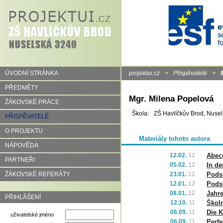
ÚVODNÍ STRÁNKA
projektui.cz
>
Přispěvatelé
>
PŘEDMĚTY
Mgr. Milena Popelová
ŽÁKOVSKÉ PRÁCE
Škola:
ZŠ Havlíčkův Brod, Nuse
PŘISPĚVATELÉ
O PROJEKTU
Materiály tohoto autora
NÁPOVĚDA
12.02.
12
Abec
PARTNEŘI
05.02.
12
In d
ŽÁKOVSKÉ REFERÁTY
23.01.
12
Podst
12.01.
12
Podst
08.01.
12
Jahre
PŘIHLÁŠENÍ
12.10.
11
Školn
06.09.
11
Die 
uživatelské jméno
06.09.
11
Perfe