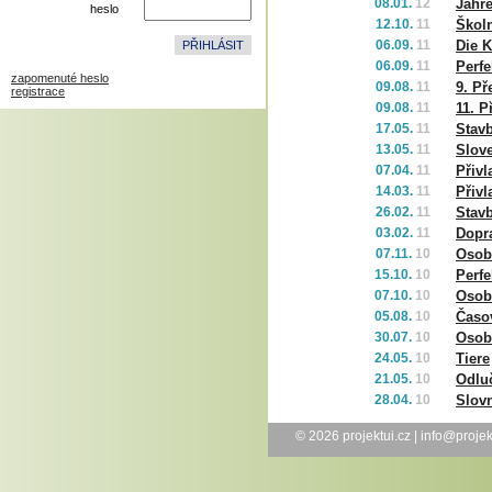
08.01.
12
Jahre
heslo
12.10.
11
Školn
06.09.
11
Die 
06.09.
11
Perfe
zapomenuté heslo
09.08.
11
9. Př
registrace
09.08.
11
11. P
17.05.
11
Stavb
13.05.
11
Slov
07.04.
11
Přivl
14.03.
11
Přivl
26.02.
11
Stav
03.02.
11
Dopr
07.11.
10
Osobn
15.10.
10
Perf
07.10.
10
Osobn
05.08.
10
Časo
30.07.
10
Osob
24.05.
10
Tiere
21.05.
10
Odlu
28.04.
10
Slov
© 2026
projektui.cz
|
info@projek