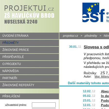
ÚVODNÍ STRÁNKA
projektui.cz
>
předměty
>
Něm
PŘEDMĚTY
Slovesa s od
30.01.
11
ŽÁKOVSKÉ PRÁCE
V pracovních lis
PŘISPĚVATELÉ
předponou, tvoře
V přehledu se ž
O PROJEKTU
následujících pr
NÁPOVĚDA
Ročníky:
ZŠ 7,
Autor:
Mgr. Milen
PARTNEŘI
Další materiály tohoto auto
ŽÁKOVSKÉ REFERÁTY
12.02.
12
Abec
05.02.
12
In d
PŘIHLÁŠENÍ
23.01.
12
Podst
uživatelské jméno
12.01.
12
Podst