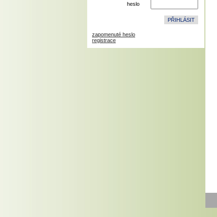
heslo
zapomenuté heslo
registrace