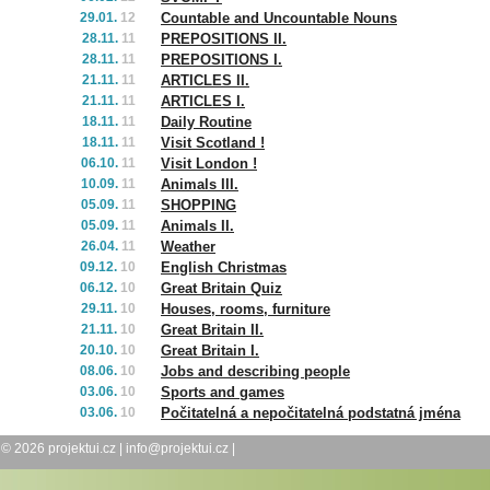
29.01.
12
Countable and Uncountable Nouns
28.11.
11
PREPOSITIONS II.
28.11.
11
PREPOSITIONS I.
21.11.
11
ARTICLES II.
21.11.
11
ARTICLES I.
18.11.
11
Daily Routine
18.11.
11
Visit Scotland !
06.10.
11
Visit London !
10.09.
11
Animals III.
05.09.
11
SHOPPING
05.09.
11
Animals II.
26.04.
11
Weather
09.12.
10
English Christmas
06.12.
10
Great Britain Quiz
29.11.
10
Houses, rooms, furniture
21.11.
10
Great Britain II.
20.10.
10
Great Britain I.
08.06.
10
Jobs and describing people
03.06.
10
Sports and games
03.06.
10
Počitatelná a nepočitatelná podstatná jména
© 2026
projektui.cz
|
info@projektui.cz
|