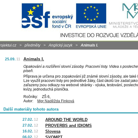
rojektui.cz
>
předměty
>
Anglický jazyk
>
Animals I.
Animals I.
25.09.
11
Opakování a rozšíření slovní zásoby. Pracovní listy. Videa s poslechem
píseň.
Příprava je určena pro zopakování již známé slovní zásoby, ale také k
Lze využít pracovní listy pro jednotlivé žáky, část úkolů lze zadat jak
zařazeny jsou odkazy na webové stránky - výuka, testování, poslecho
kvízy, jednoduchá písnička.
Ročníky:
ZŠ 6,
Autor:
Mgr Naděžda Finková
Další materiály tohoto autora
27.02.
12
AROUND THE WORLD
27.02.
12
PROVERBS and IDIOMS
16.02.
12
Slovesa
06.02.
12
SVOMPT