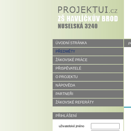
ÚVODNÍ STRÁNKA
p
PŘEDMĚTY
ŽÁKOVSKÉ PRÁCE
PŘISPĚVATELÉ
O PROJEKTU
NÁPOVĚDA
PARTNEŘI
ŽÁKOVSKÉ REFERÁTY
PŘIHLÁŠENÍ
uživatelské jméno