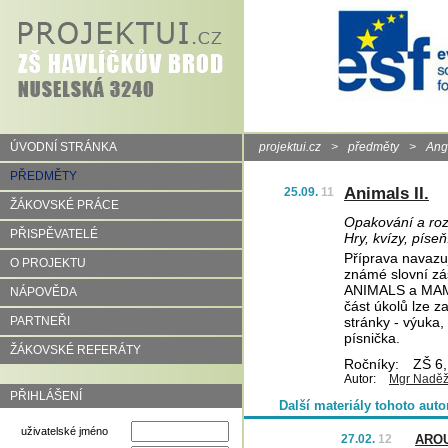
ÚVODNÍ STRÁNKA
projektui.cz
>
předměty
>
Angl
PŘEDMĚTY
Animals II.
25.09.
11
ŽÁKOVSKÉ PRÁCE
Opakování a rozš
PŘISPĚVATELÉ
Hry, kvízy, píseň
Příprava navazuj
O PROJEKTU
známé slovní zá
ANIMALS a MAMMA
NÁPOVĚDA
část úkolů lze 
PARTNEŘI
stránky - výuka,
písnička.
ŽÁKOVSKÉ REFERÁTY
Ročníky:
ZŠ 6,
Autor:
Mgr Naděž
PŘIHLÁŠENÍ
Další materiály tohoto auto
uživatelské jméno
27.02.
12
ARO