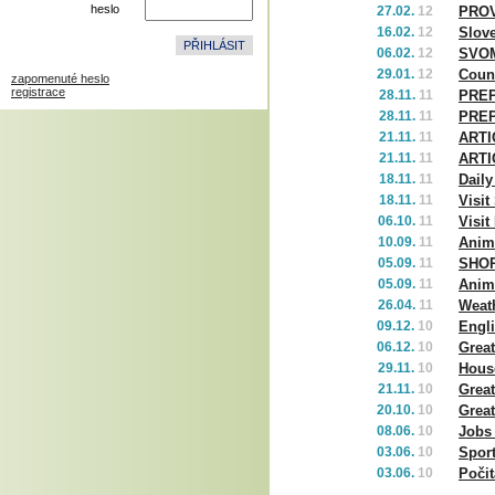
heslo
27.02.
12
PROV
16.02.
12
Slov
06.02.
12
SVO
29.01.
12
Coun
zapomenuté heslo
registrace
28.11.
11
PREP
28.11.
11
PREP
21.11.
11
ARTI
21.11.
11
ARTI
18.11.
11
Daily
18.11.
11
Visit
06.10.
11
Visit
10.09.
11
Anima
05.09.
11
SHO
05.09.
11
Anima
26.04.
11
Weat
09.12.
10
Engl
06.12.
10
Great
29.11.
10
House
21.11.
10
Great
20.10.
10
Great
08.06.
10
Jobs
03.06.
10
Spor
03.06.
10
Počit