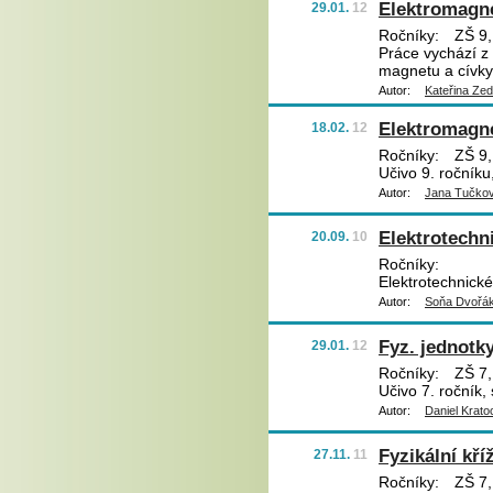
Elektromagne
29.01.
12
Ročníky:
ZŠ 9,
Práce vychází z
magnetu a cívky
Autor:
Kateřina Ze
Elektromagne
18.02.
12
Ročníky:
ZŠ 9,
Učivo 9. ročníku
Autor:
Jana Tučko
Elektrotechn
20.09.
10
Ročníky:
Elektrotechnické
Autor:
Soňa Dvořá
Fyz. jednotky
29.01.
12
Ročníky:
ZŠ 7,
Učivo 7. ročník,
Autor:
Daniel Krato
Fyzikální kří
27.11.
11
Ročníky:
ZŠ 7,