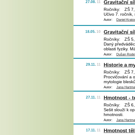
Gravitační sí
27.08.
11
Ročníky:
ZŠ 7,
Učivo 7. ročník, 
Autor:
Daniel Krato
Gravitační sí
18.05.
10
Ročníky:
ZŠ 5,
Daný předváděcí 
oblasti fyziky. M
Autor:
Dušan Rode
Historie a m
29.11.
11
Ročníky:
ZŠ 7,
Procvičování a o
mytologie blesk
Autor:
Jana Hartm
Hmotnost - t
27.11.
11
Ročníky:
ZŠ 6,
Sešit slouží k 
hmotnosti.
Autor:
Jana Hartm
Hmotnost těl
17.11.
11