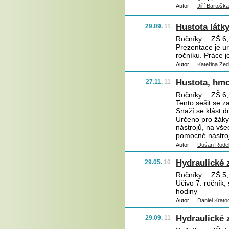
Autor:
Jiří Bartoška
Hustota látk
29.09.
11
Ročníky:
ZŠ 6,
Prezentace je ur
ročníku. Práce j
Autor:
Kateřina Ze
Hustota, hmo
27.11.
11
Ročníky:
ZŠ 6,
Tento sešit se z
Snaží se klást 
Určeno pro žáky 
nástrojů, na všec
pomocné nástro
Autor:
Dušan Rode
Hydraulické 
29.05.
10
Ročníky:
ZŠ 5,
Učivo 7. ročník, 
hodiny
Autor:
Daniel Krato
Hydraulické z
29.09.
11