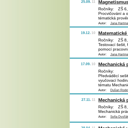
Magnetismus 
25.09.
11
Ročníky:
ZŠ 6,
Procvičování a o
tématická prověr
Autor:
Jana Hartm
Matematické
19.12.
10
Ročníky:
ZŠ 8,
Testovací šešit, 
pomocí pracovníc
Autor:
Jana Hartm
Mechanická 
17.09.
10
Ročníky:
Předváděcí sešit
vyučovací hodin
tématu Mechani
Autor:
Dušan Rode
Mechanická p
27.11.
11
Ročníky:
ZŠ 8,
Mechanická prác
Autor:
Soňa Dvořá