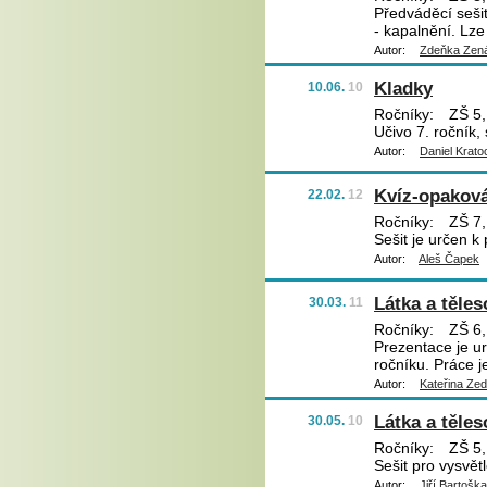
Předváděcí sešit
- kapalnění. Lze
Autor:
Zdeňka Zená
Kladky
10.06.
10
Ročníky:
ZŠ 5,
Učivo 7. ročník,
Autor:
Daniel Krato
Kvíz-opakov
22.02.
12
Ročníky:
ZŠ 7,
Sešit je určen k
Autor:
Aleš Čapek
Látka a těles
30.03.
11
Ročníky:
ZŠ 6,
Prezentace je ur
ročníku. Práce j
Autor:
Kateřina Ze
Látka a těles
30.05.
10
Ročníky:
ZŠ 5,
Sešit pro vysvět
Autor:
Jiří Bartoška