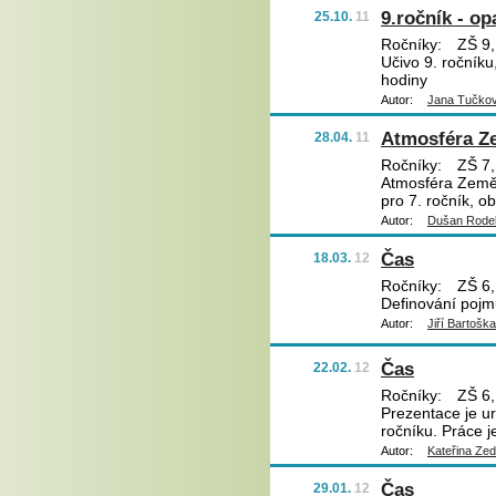
9.ročník - o
25.10.
11
Ročníky:
ZŠ 9,
Učivo 9. ročníku
hodiny
Autor:
Jana Tučko
Atmosféra Z
28.04.
11
Ročníky:
ZŠ 7,
Atmosféra Země 
pro 7. ročník, ob
Autor:
Dušan Rode
Čas
18.03.
12
Ročníky:
ZŠ 6,
Definování pojm
Autor:
Jiří Bartoška
Čas
22.02.
12
Ročníky:
ZŠ 6,
Prezentace je ur
ročníku. Práce j
Autor:
Kateřina Ze
Čas
29.01.
12