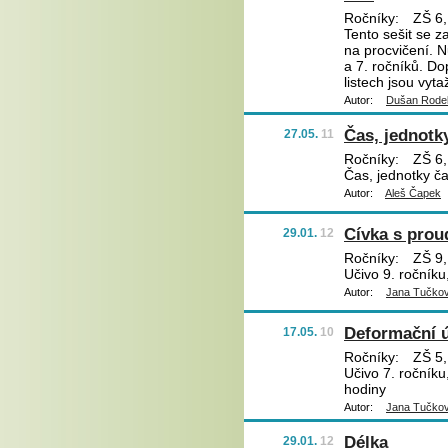
Ročníky:
ZŠ 6,
Tento sešit se z
na procvičení. 
a 7. ročníků. Do
listech jsou vyt
Autor:
Dušan Rode
Čas, jednotk
27.05.
11
Ročníky:
ZŠ 6,
Čas, jednotky č
Autor:
Aleš Čapek
Cívka s pro
29.01.
12
Ročníky:
ZŠ 9,
Učivo 9. ročníku
Autor:
Jana Tučko
Deformační ú
17.05.
10
Ročníky:
ZŠ 5,
Učivo 7. ročníku,
hodiny
Autor:
Jana Tučko
Délka
29.01.
12