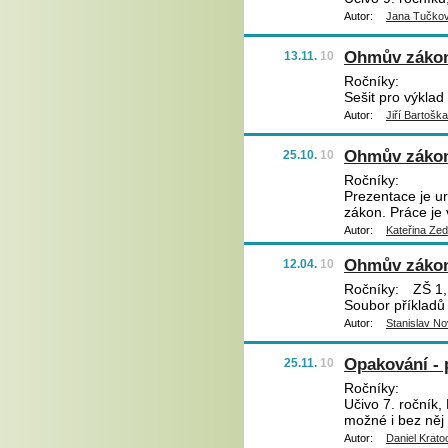
Autor:
Jana Tučko
Ohmův záko
13.11.
10
Ročníky:
Sešit pro výkla
Autor:
Jiří Bartoška
Ohmův záko
25.10.
10
Ročníky:
Prezentace je ur
zákon. Práce je 
Autor:
Kateřina Ze
Ohmův záko
12.04.
10
Ročníky:
ZŠ 1, 
Soubor příkladů
Autor:
Stanislav N
Opakování - 
25.11.
10
Ročníky:
Učivo 7. ročník,
možné i bez něj 
Autor:
Daniel Krato