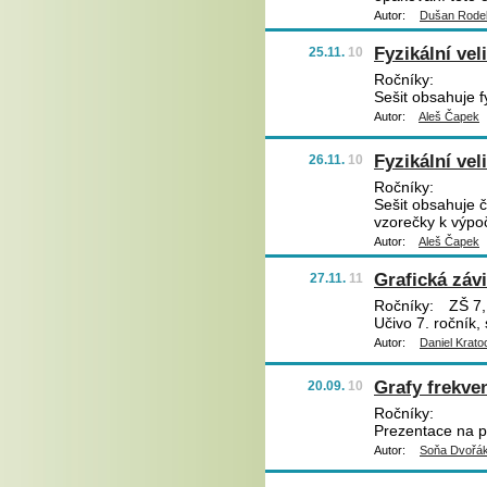
Autor:
Dušan Rode
Fyzikální veli
25.11.
10
Ročníky:
Sešit obsahuje fy
Autor:
Aleš Čapek
Fyzikální vel
26.11.
10
Ročníky:
Sešit obsahuje čt
vzorečky k výpo
Autor:
Aleš Čapek
Grafická záv
27.11.
11
Ročníky:
ZŠ 7,
Učivo 7. ročník, 
Autor:
Daniel Krato
Grafy frekve
20.09.
10
Ročníky:
Prezentace na pr
Autor:
Soňa Dvořá