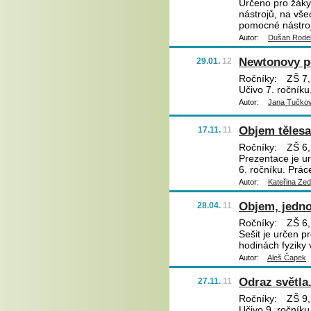
Určeno pro žáky 
nástrojů, na všec
pomocné nástro
Autor:
Dušan Rode
Newtonovy p
29.01.
12
Ročníky:
ZŠ 7,
Učivo 7. ročníku
Autor:
Jana Tučko
Objem tělesa
17.11.
11
Ročníky:
ZŠ 6,
Prezentace je u
6. ročníku. Prác
Autor:
Kateřina Ze
Objem, jedn
28.04.
11
Ročníky:
ZŠ 6,
Sešit je určen p
hodinách fyziky v
Autor:
Aleš Čapek
Odraz světla.
27.11.
11
Ročníky:
ZŠ 9,
Učivo 9. ročníku