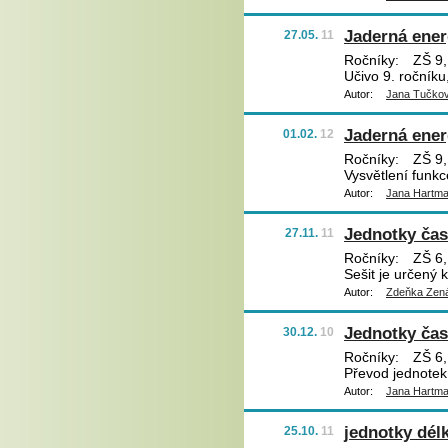
Jaderná ener
27.05.
11
Ročníky:
ZŠ 9,
Učivo 9. ročníku
Autor:
Jana Tučko
Jaderná energ
01.02.
12
Ročníky:
ZŠ 9,
Vysvětlení funkc
Autor:
Jana Hartm
Jednotky ča
27.11.
11
Ročníky:
ZŠ 6,
Sešit je určený 
Autor:
Zdeňka Zená
Jednotky ča
30.12.
10
Ročníky:
ZŠ 6,
Převod jednotek 
Autor:
Jana Hartm
jednotky dél
25.10.
11