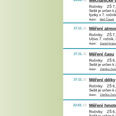
Mechanické v
28.04.
11
Ročníky:
ZŠ 7,
Sešit je určen k
fyziky v 7. roční
Autor:
Aleš Čapek
Měření atmos
27.11.
11
Ročníky:
ZŠ 7,
Učivo 7. ročník, 
Autor:
Daniel Krato
Měření času
27.11.
11
Ročníky:
ZŠ 6,
Sešit je určen k
Autor:
Zdeňka Zená
Měření délky
27.11.
11
Ročníky:
ZŠ 6,
Sešit je určen k
Autor:
Zdeňka Zená
Měření hmot
22.02.
12
Ročníky:
ZŠ 6,
Sešit je určen k