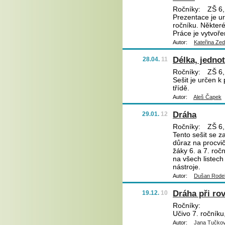
Ročníky:
ZŠ 6,
Prezentace je ur
ročníku. Některé
Práce je vytvoře
Autor:
Kateřina Ze
Délka, jedno
28.04.
11
Ročníky:
ZŠ 6,
Sešit je určen k
třídě.
Autor:
Aleš Čapek
Dráha
29.01.
12
Ročníky:
ZŠ 6,
Tento sešit se z
důraz na procvi
žáky 6. a 7. ročn
na všech listech
nástroje.
Autor:
Dušan Rode
Dráha při r
19.12.
10
Ročníky:
Učivo 7. ročníku
Autor:
Jana Tučko