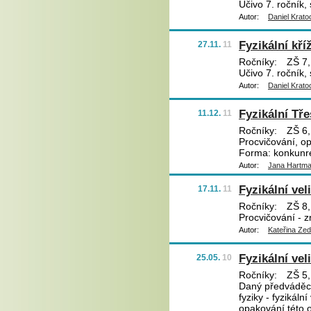
Učivo 7. ročník,
Autor:
Daniel Krato
Fyzikální kří
27.11.
11
Ročníky:
ZŠ 7,
Učivo 7. ročník,
Autor:
Daniel Krato
Fyzikální Tře
11.12.
11
Ročníky:
ZŠ 6, 
Procvičování, op
Forma: konkunre
Autor:
Jana Hartm
Fyzikální vel
17.11.
11
Ročníky:
ZŠ 8,
Procvičování - z
Autor:
Kateřina Ze
Fyzikální vel
25.05.
10
Ročníky:
ZŠ 5,
Daný předváděcí 
fyziky - fyzikáln
opakování této 