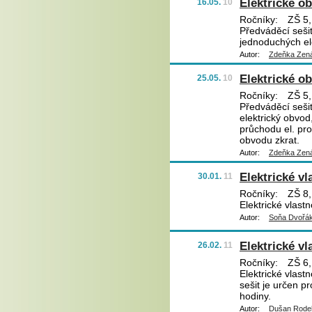
Elektrické ob
16.05.
10
Ročníky:
ZŠ 5,
Předváděcí sešit
jednoduchých el
Autor:
Zdeňka Zená
Elektrické ob
25.05.
10
Ročníky:
ZŠ 5,
Předváděcí sešit
elektrický obvod
průchodu el. pr
obvodu zkrat.
Autor:
Zdeňka Zená
Elektrické vl
30.01.
11
Ročníky:
ZŠ 8,
Elektrické vlastn
Autor:
Soňa Dvořá
Elektrické vl
26.02.
11
Ročníky:
ZŠ 6,
Elektrické vlast
sešit je určen pr
hodiny.
Autor:
Dušan Rode