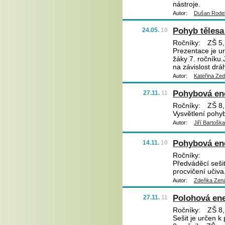
nástroje.
Autor:
Dušan Rode
Pohyb tělesa
24.05.
10
Ročníky:
ZŠ 5,
Prezentace je u
žáky 7. ročníku.
na závislost dr
Autor:
Kateřina Ze
Pohybová en
27.11.
11
Ročníky:
ZŠ 8,
Vysvětlení pohy
Autor:
Jiří Bartoška
Pohybová en
14.11.
10
Ročníky:
Předváděcí sešit
procvičení učiva
Autor:
Zdeňka Zená
Polohová en
27.11.
11
Ročníky:
ZŠ 8,
Sešit je určen k