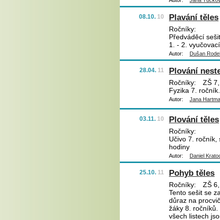
Autor:
Jana Tučko
Plavání těles
08.10.
10
Ročníky:
Předváděcí sešit
1. - 2. vyučovac
Autor:
Dušan Rode
Plování nest
28.04.
11
Ročníky:
ZŠ 7,
Fyzika 7. ročník
Autor:
Jana Hartm
Plování těles
03.11.
10
Ročníky:
Učivo 7. ročník, 
hodiny
Autor:
Daniel Krato
Pohyb těles
25.10.
11
Ročníky:
ZŠ 6,
Tento sešit se z
důraz na procvi
žáky 8. ročníků. 
všech listech js