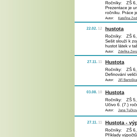
Ročníky:
ZŠ 6,
Prezentace je ur
ročníku. Práce j
Autor:
Kateřina Ze
hustota
22.02.
12
Ročníky:
ZŠ 6,
Sešit slouží k z
hustot látek v t
Autor:
Zdeňka Zená
Hustota
27.11.
11
Ročníky:
ZŠ 6,
Definování velič
Autor:
Jiří Bartoška
Hustota
03.08.
10
Ročníky:
ZŠ 5,
Učivo 6. (7.) roč
Autor:
Jana Tučko
Hustota - vý
27.11.
11
Ročníky:
ZŠ 6,
Příklady výpočtů